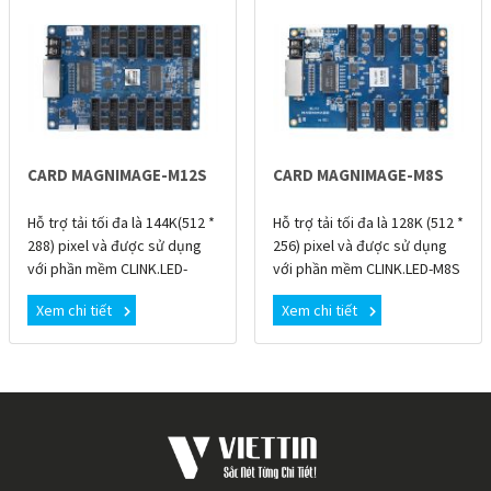
CARD MAGNIMAGE-M12S
CARD MAGNIMAGE-M8S
Hỗ trợ tải tối đa là 144K(512 *
Hỗ trợ tải tối đa là 128K (512 *
288) pixel và được sử dụng
256) pixel và được sử dụng
với phần mềm CLINK.LED-
với phần mềm CLINK.LED-M8S
M12S là card nhận FPGA đa
là card nhận FPGA đa năng
Xem chi tiết
Xem chi tiết
năng tích hợp giao diện 12 ×
tích hợp giao diện 8 × HUB75,
HUB75, nó ổn
nó ổn đ