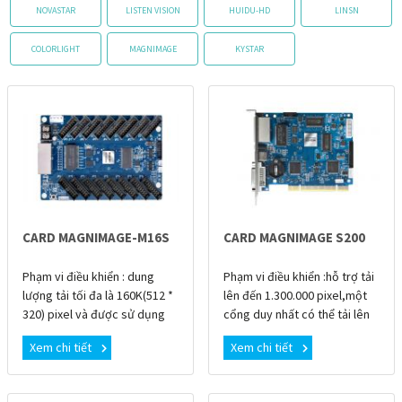
NOVASTAR
LISTEN VISION
HUIDU-HD
LINSN
COLORLIGHT
MAGNIMAGE
KYSTAR
CARD MAGNIMAGE-M16S
CARD MAGNIMAGE S200
Phạm vi điều khiển : dung
Phạm vi điều khiển :hỗ trợ tải
lượng tải tối đa là 160K(512 *
lên đến 1.300.000 pixel,một
320) pixel và được sử dụng
cổng duy nhất có thể tải lên
với phần mềm CLINK.LED-
đến 650.000 pixel.LED-S200 là
Xem chi tiết
Xem chi tiết
M16S là card nhận FPGA đa
card phát cơ bản được phát
năng tích hợp gia
triển