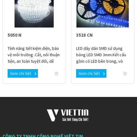
5050 N
3528 CN
Tính năng tiết kiệm điện, bảo
LED dây dán SMD sử dụng
vệ môi trường .Cắt, nối thuận
bóng LED SMD 3mm.Kết cấu
tiện, an toàn tuyệt đối, dễ
gồm có LED bên trong, vỏ
dàng tạo các loại hình dạng
ngoài bọc nhựa PVC trong
Xem chi tiết
Xem chi tiết
suốt chống nước.
CÔNG TY TNHH CÔNG NGHỆ VIỆT TIN