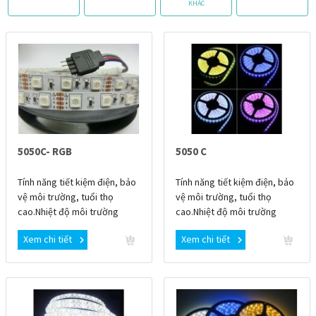
KHÁC
5050C- RGB
5050 C
Tính năng tiết kiệm điện, bảo
Tính năng tiết kiệm điện, bảo
vệ môi trường, tuổi thọ
vệ môi trường, tuổi thọ
cao.Nhiệt độ môi trường
cao.Nhiệt độ môi trường
thích ứng: -20℃+60℃.Cắt,
thích ứng: -20℃+60℃.Cắt,
Xem chi tiết
Xem chi tiết
nối thuận tiện, an toàn tuyệt
nối thuận tiện, an toàn tuyệt
đối, dễ dàng tạo
đối, dễ dàng tạo