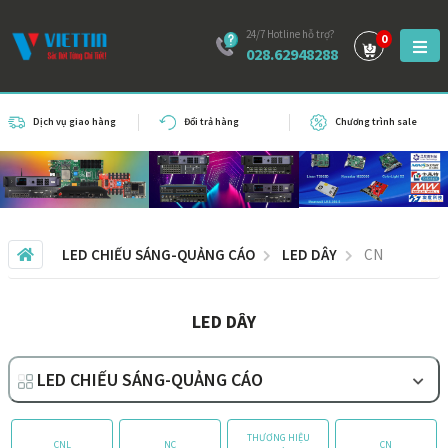
24/7 Hotline hỗ trợ?
0
028.62948288
Dịch vụ giao hàng
Đổi trả hàng
Chương trình sale
LED CHIẾU SÁNG-QUẢNG CÁO
LED DÂY
CN
LED DÂY
LED CHIẾU SÁNG-QUẢNG CÁO
THƯƠNG HIỆU
CNL
NC
CN