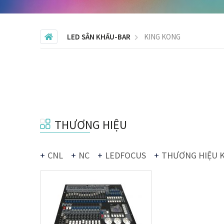
LED SÂN KHẤU-BAR
KING KONG
THƯƠNG HIỆU
CNL
NC
LEDFOCUS
THƯƠNG HIỆU 