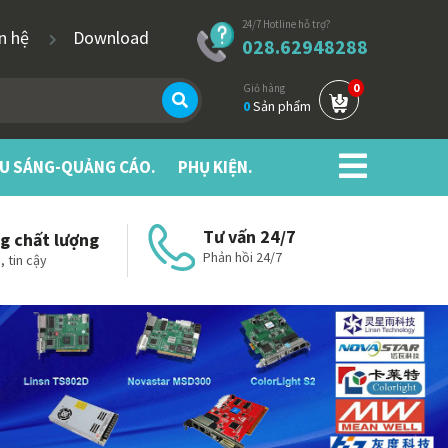
24/7 Hotline hỗ trợ?
ên hệ
Download
028.62948288
0
Giỏ hàng
0
Sản phẩm
ẾU SÁNG-QUẢNG CÁO.
PHỤ KIỆN.
Tư vấn 24/7
g chất lượng
Phản hồi 24/7
, tin cậy