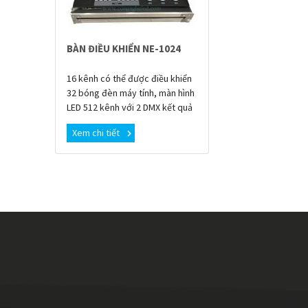
BÀN ĐIỀU KHIỂN NE-1024
16 kênh có thể được điều khiển
32 bóng đèn máy tính, màn hình
LED 512 kênh với 2 DMX kết quả
đầu ra cách ly . Tối đa 120 tất cả
Xem chi tiết
các loại Đèn chiếu. Đè