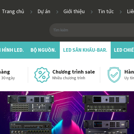
Trang chủ
Dự án
Giới thiệu
Tin tức
Li
 HÌNH LED.
BỘ NGUỒN.
LED SÂN KHẤU-BAR.
LED CHI
hàng
Chương trình sale
Hàn
 30 ngày
Nhiều chương trình
Uy tín