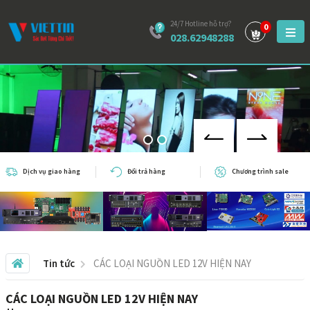
24/7 Hotline hỗ trợ?
0
028.62948288
Dịch vụ giao hàng
Đổi trả hàng
Chương trình sale
Tin tức
CÁC LOẠI NGUỒN LED 12V HIỆN NAY
CÁC LOẠI NGUỒN LED 12V HIỆN NAY