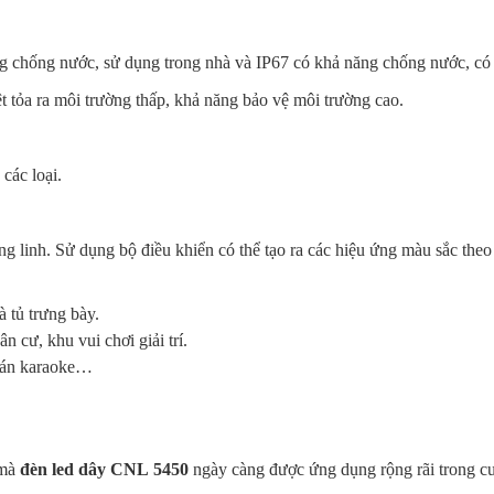
g
chống
nước
, sử
dụng
trong
nhà
và IP67 có
khả
năng
chống
nước
, c
t
tỏa
ra
môi
trường
thấp
,
khả
năng
bảo
vệ
môi
trường
cao
.
các
loại
.
ng
linh
. Sử
dụng
bộ
điều
khiển
có
thể
tạo
ra
các
hiệu
ứng
màu
sắc
theo
à tủ
trưng
bày
.
ân cư,
khu
vui
chơi
giải
trí
.
án
karaoke…
mà
đèn
led dây
CNL
5450
ngày
càng
được
ứng
dụng
rộng
rãi
trong
c