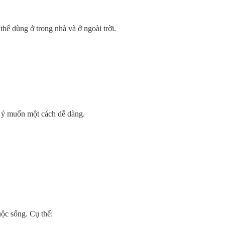
ó
thể
dùng
ở
trong
nhà
và ở
ngoài
trời
.
ý
muốn
một
cách
dễ
dàng
.​​
uộc
sống
. Cụ
thể
: