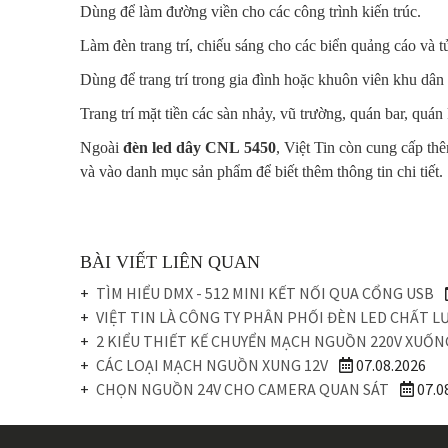
Dùng
để
làm
đường
viền
cho
các
công
trình
kiến
trúc
.
Làm
đèn
trang
trí
,
chiếu
sáng
cho
các
biển
quảng
cáo
và t
Dùng
để
trang
trí
trong
gia
đình
hoặc
khuôn
viên
khu
dân
Trang
trí
mặt
tiền
các
sàn
nhảy
, vũ
trường
,
quán
bar,
quán
Ngoài
đèn
led dây
CNL
5450
,
Việt
Tin
còn
cung
cấp
th
và
vào
danh
mục
sản
phẩm
để
biết
thêm
thông
tin chi
tiết
.
BÀI VIẾT LIÊN QUAN
TÌM HIỂU DMX - 512 MINI KẾT NỐI QUA CỔNG USB
VIỆT TIN LÀ CÔNG TY PHÂN PHỐI ĐÈN LED CHẤT 
2 KIỂU THIẾT KẾ CHUYỂN MẠCH NGUỒN 220V XUỐN
CÁC LOẠI MẠCH NGUỒN XUNG 12V
07.08.2026
CHỌN NGUỒN 24V CHO CAMERA QUAN SÁT
07.0