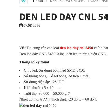
Tin tức
DEN LED DAY CNL 5450 - LÀ SẢN PHẨ
DEN LED DAY CNL 54
07.08.2026
Việt
Tin
cung
cấp
các
loại
den led day
cnl
5450
chính
hã
Đèn
led dây
CNL
5450 là
loại
đèn
led
thương
hiệu
CNL
,
Thông
số kỹ
thuật
Chip led: Sử
dụng
bóng
led
SMD
5450.
Số
lượng
bóng
: Có 60
bóng
led
trên
1
mét
.
Sử
dụng
điện
áp: 12V DC.
Kích
thước
: 5 x 10mm.
Tuổi
thọ
: 30.000 – 50.000
giờ
.
Nhiệt
độ
môi
trường
thích
ứng
: -20 độ C – 60 độ C.