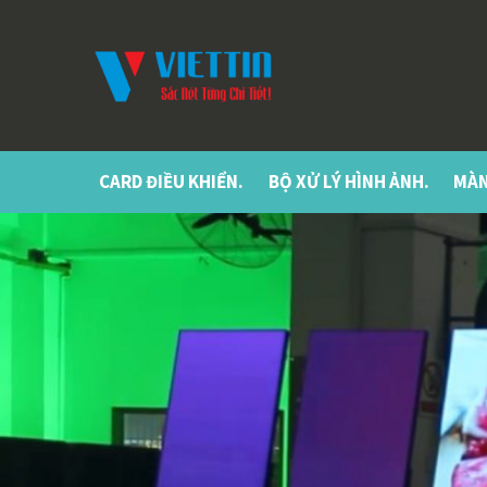
CARD ĐIỀU KHIỂN.
BỘ XỬ LÝ HÌNH ẢNH.
MÀN