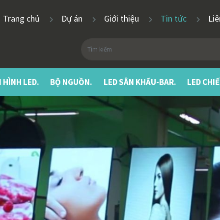
Trang chủ
Dự án
Giới thiệu
Tin tức
Li
 HÌNH LED.
BỘ NGUỒN.
LED SÂN KHẤU-BAR.
LED CHI