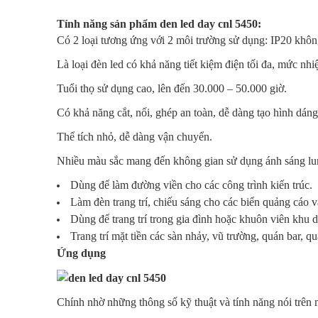
Tính
năng
sản
phẩm
den led day
cnl
5450:
Có 2
loại
tương
ứng
với
2
môi
trường
sử
dụng
: IP20
khôn
Là
loại
đèn
led có
khả
năng
tiết
kiệm
điện
tối
đa,
mức
nhiệ
Tuổi
thọ
sử
dụng
cao
,
lên
đến
30.000 – 50.000
giờ
.
Có
khả
năng
cắt
,
nối
,
ghép
an
toàn
, dễ
dàng
tạo
hình
dáng
Thể
tích
nhỏ
, dễ
dàng
vận
chuyển
.
Nhiều
màu
sắc
mang
đến
không
gian
sử
dụng
ánh
sáng
lu
Dùng
để
làm
đường
viền
cho
các
công
trình
kiến
trúc
.
Làm
đèn
trang
trí
,
chiếu
sáng
cho
các
biển
quảng
cáo
v
Dùng
để
trang
trí
trong
gia
đình
hoặc
khuôn
viên
khu
d
Trang
trí
mặt
tiền
các
sàn
nhảy
, vũ
trường
,
quán
bar,
qu
Ứng
dụng
Chính
nhờ
những
thông
số kỹ
thuật
và
tính
năng
nói
trên