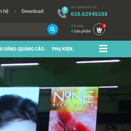
24/7 Hotline hỗ trợ?
ên hệ
Download
028.62948288
0
Giỏ hàng
0
Sản phẩm
ẾU SÁNG-QUẢNG CÁO.
PHỤ KIỆN.