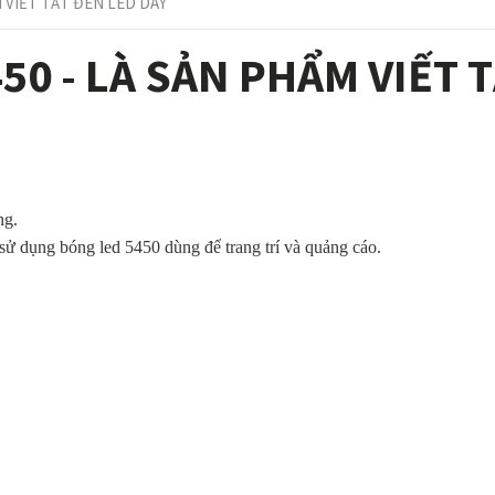
M VIẾT TẮT ĐÈN LED DÂY
50 - LÀ SẢN PHẨM VIẾT 
ng
.
 sử
dụng
bóng
led 5450
dùng
để
trang
trí
và
quảng
cáo
.