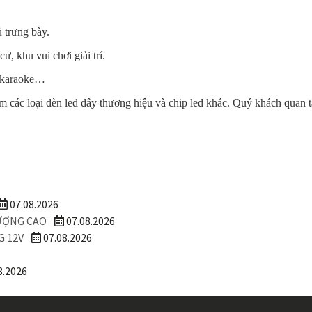
ủ
trưng
bày
.
 cư,
khu
vui
chơi
giải
trí
.
karaoke…
êm
các
loại
đèn
led dây
thương
hiệu
và chip led
khác
.
Quý
khách
quan
07.08.2026
LƯỢNG CAO
07.08.2026
G 12V
07.08.2026
8.2026