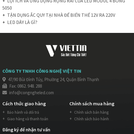
LỢI ÍCH VÀ ỨNG DỤNG RỘNG RÃI CỦA LED MODUL 4 BÓNG
5050
TẬN DỤNG ẮC QUY TẠI NHÀ ĐỂ BIẾN THẾ 12V RA 220V
LED DÂY LÀ GÌ?
CÔNG TY TNHH CÔNG NGHỆ VIỆT TIN
47/90 Bùi Đình Túy, Phường 24, Quận Bình Thạnh
Fax: 0862. 948. 288
info@congngheled.com
Cách thức giao hàng
Chính sách mua hàng
Bảo hành và đổi trả
Chính sách bán hàng
Giao hàng và thanh toán
Chính sách bảo hành
Đăng ký để nhận tư vấn