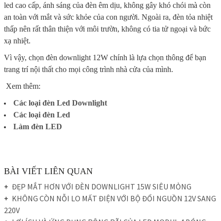
led cao cấp, ánh sáng của đèn êm dịu, không gây khó chói mà còn
an toàn với mắt và sức khỏe của con người. Ngoài ra, đèn tỏa nhiệt
thấp nên rất thân thiện với môi trườn, không có tia tử ngoại và bức
xạ nhiệt.
Vì vậy, chọn đèn downlight 12W chính là lựa chọn thông để bạn
trang trí nội thất cho mọi công trình nhà cửa của mình.
Xem thêm:
Các loại đèn Led Downlight
Các loại đèn Led
Làm đèn LED
BÀI VIẾT LIÊN QUAN
ĐẸP MẮT HƠN VỚI ĐÈN DOWNLIGHT 15W SIÊU MỎNG
KHÔNG CÒN NỖI LO MẤT ĐIỆN VỚI BỘ ĐỔI NGUỒN 12V SANG
220V