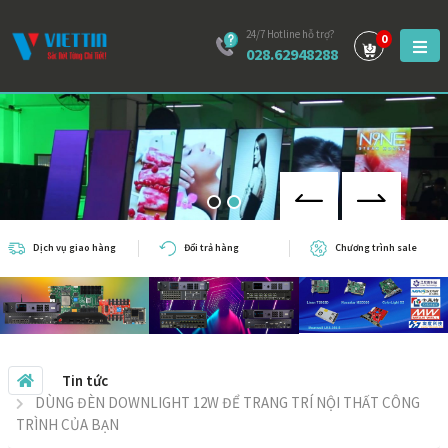
24/7 Hotline hỗ trợ?
0
028.62948288
Dịch vụ giao hàng
Đổi trả hàng
Chương trình sale
Tin tức
DÙNG ĐÈN DOWNLIGHT 12W ĐỂ TRANG TRÍ NỘI THẤT CÔNG
TRÌNH CỦA BẠN