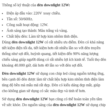
Thông số kỹ thuật của
đèn
downlight
12W:
Điện áp đầu vào: 220V xoay chiều.
Tần số: 50/60Hz.
Công suất hoạt động: 12W.
Ánh sáng tạo thành: Màu trắng và vàng.
Chất liệu đèn: Làm từ hợp kim nhôm tĩnh điện.
Dùng
đ
èn downlight 12W
có rất nhiều ưu điểm. Đèn có khả năng
tiết kiệm điện tối đa, tiết kiệm hơn rất nhiều lần so với đèn truyền
thống như sợi đốt, huỳnh quang, tiết kiệm đến 90% năng lượng
chiếu sáng giúp người dùng có rất nhiều lợi ích kinh tế. Tuổi thọ đèn
khoảng 40.000 giờ, dài hơn 40 lần so với đèn sợi đốt.
Đèn downlight 12W
sử dụng con chip led cùng nguồn tương ứng,
bên cạnh đó đèn được làm từ chất liệu hợp kim nhôm tĩnh điện làm
tăng độ bền mà mẫu mã rất đẹp. Đèn có kiểu dáng đẹp mắt, giúp
cho không gian sử dụng có sắc màu đẹp và tinh tế hơn.
Sử dụng
đèn downlight 12W
bạn cũng có thể hoàn toàn yên tâm
về sức khỏe. Do nguồn sáng của
đèn downlight 12W
sử dụng chip