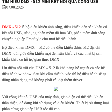
TÌM HIỂU DMX - 512 MINI KẾT NỐI QUA CỔNG USB
07.08.2026
DMX - 512
là bộ điều khiển ánh sáng, điều khiển đèn sân khấu có
kết nối USB, sử dụng phần mềm đồ họa 3D, phần mềm ánh sáng
chuyên nghiệp FreeStyle cho mọi hệ điều hành.
Bộ điều khiển DMX – 512 có thể điều khiển được 512 địa chỉ
DMX, dùng để điều khiển mọi đèn sân khấu và các thiết bị sân
khấu khác có hỗ trợ giao thức DMX.
Ưu điểm nổi trội của DMX – 512 là khả năng hỗ trợ tất cả các hệ
điều hành window. Sau khi cắm thiết bị vào thì hệ điều hành sẽ tự
động nhận dạng mà không phải cài đặt thêm driver.
Với cổng kết nối USB của máy tính, giao diện có thể điều khiển
thân thiện, dễ dàng khi sử dụng và điều khiển. Thiết bị sử dụng loại
phần cứng giao tiếp USB tốc độ cao.