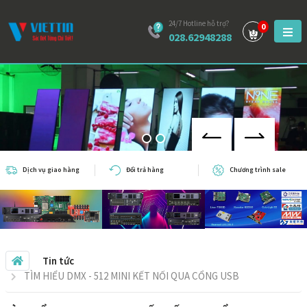
24/7 Hotline hỗ trợ?
0
028.62948288
Dịch vụ giao hàng
Đổi trả hàng
Chương trình sale
Tin tức
TÌM HIỂU DMX - 512 MINI KẾT NỐI QUA CỔNG USB