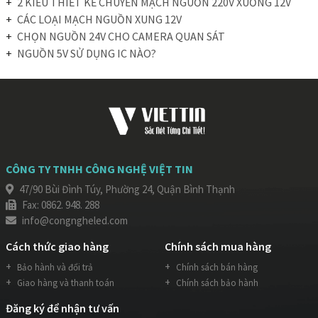
2 KIỂU THIẾT KẾ CHUYỂN MẠCH NGUỒN 220V XUỐNG 12V
CÁC LOẠI MẠCH NGUỒN XUNG 12V
CHỌN NGUỒN 24V CHO CAMERA QUAN SÁT
NGUỒN 5V SỬ DỤNG IC NÀO?
CÔNG TY TNHH CÔNG NGHỆ VIỆT TIN
47/90 Bùi Đình Túy, Phường 24, Quận Bình Thạnh
Fax: 0862. 948. 288
info@congngheled.com
Cách thức giao hàng
Chính sách mua hàng
Bảo hành và đổi trả
Chính sách bán hàng
Giao hàng và thanh toán
Chính sách bảo hành
Đăng ký để nhận tư vấn