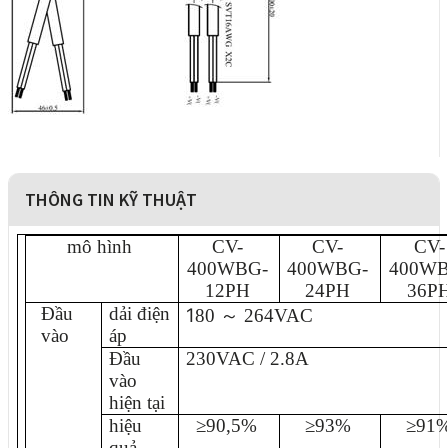
THÔNG TIN KỸ THUẬT
mô hình
CV-
CV-
CV-
400WBG-
400WBG-
400WB
12PH
24PH
36P
Đầu
dải điện
1
80
～
264VAC
vào
áp
Đầu
230VAC / 2.8A
vào
hiện tại
hiệu
≥90,5%
≥93%
≥91
quả