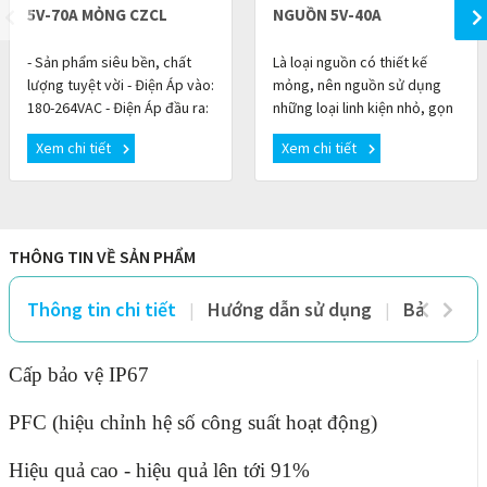
5V-70A MỎNG CZCL
NGUỒN 5V-40A
- Sản phẩm siêu bền, chất
Là loại nguồn có thiết kế
lượng tuyệt vời - Điện Áp vào:
mỏng, nên nguồn sử dụng
180-264VAC - Điện Áp đầu ra:
những loại linh kiện nhỏ, gọn
DC 5 V - Dòng điện ra: 0 ~ 62A
mà vẫn mang lại công suất
Xem chi tiết
Xem chi tiết
- Tỏa nhiệt ít.
tương ứng bộ nguồn có kích
thước 2,3 lần so
THÔNG TIN VỀ SẢN PHẨM
Thông tin chi tiết
Hướng dẫn sử dụng
Bảo hành 
Cấp bảo vệ IP67
PFC (hiệu chỉnh hệ số công suất hoạt động)
Hiệu quả cao - hiệu quả lên tới 91%