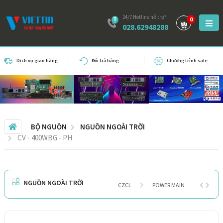
24/7 Hotline hỗ trợ?
0
028.62948288
Dịch vụ giao hàng
Đổi trả hàng
Chương trình sale
BỘ NGUỒN
NGUỒN NGOÀI TRỜI
CV - 400WBG - PH
NGUỒN NGOÀI TRỜI
CZCL
POWER MAIN
THƯƠN