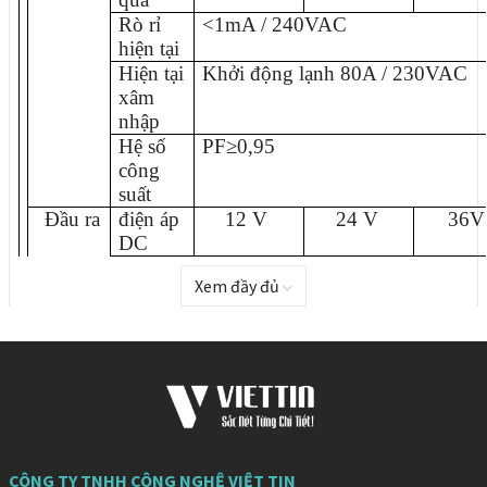
Rò rỉ
<1mA / 240VAC
hiện tại
Hiện tại
Khởi động lạnh 80A / 230VAC
xâm
nhập
Hệ số
PF≥0,95
công
suất
Đầu ra
điện áp
12 V
24 V
36V
DC
Đánh
33.3A
16,7A
11.1
Xem đầy đủ
giá hiện
tại
Quyền
399,6W
400,8W
399,
lực
Phạm
/
/
/
vi điều
chỉnh
điện áp
CÔNG TY TNHH CÔNG NGHỆ VIỆT TIN
Gợn
240mVp-
300mVp-
400mV