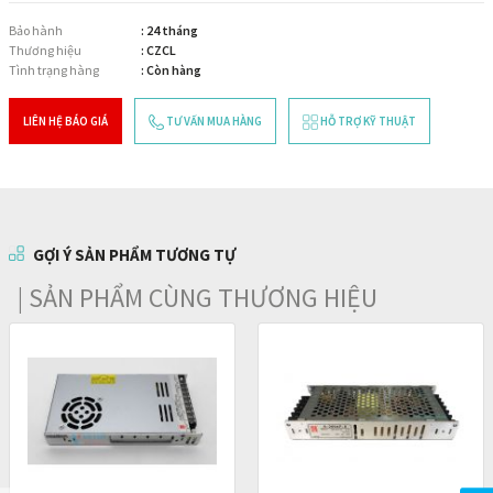
Bảo hành
: 24 tháng
Thương hiệu
: CZCL
Tình trạng hàng
: Còn hàng
LIÊN HỆ BÁO GIÁ
TƯ VẤN MUA HÀNG
HỖ TRỢ KỸ THUẬT
GỢI Ý SẢN PHẨM TƯƠNG TỰ
| SẢN PHẨM CÙNG THƯƠNG HIỆU