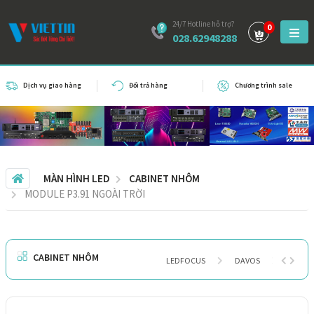
24/7 Hotline hỗ trợ?
0
028.62948288
Dịch vụ giao hàng
Đổi trả hàng
Chương trình sale
MÀN HÌNH LED
CABINET NHÔM
MODULE P3.91 NGOÀI TRỜI
CABINET NHÔM
LEDFOCUS
DAVOS
THƯƠN