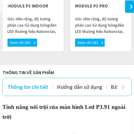
MODULE P3 INDOOR
MODULE P3 PRO
Góc nhìn rộng, độ tương
Góc nhìn rộng, độ tương
phản cao Sử dụng bóngđèn
phản cao Sử dụng bóngđèn
LED thương hiệu Nationstar,
LED thương hiệu Nationstar,
màu mực đồng đều, độ nhất
màu mực đồng đều, độ nhất
Xem chi tiết
Xem chi tiết
quán tốt, tỷ lệ tương phản có
quán tốt, tỷ lệ tương phản có
thể đạt 5000: 1 v
thể đạt 5000: 1 v
THÔNG TIN VỀ SẢN PHẨM
Thông tin chi tiết
Hướng dẫn sử dụng
Bảo hành 
Tính năng nổi trội của màn hình Led P3.91 ngoài
trời