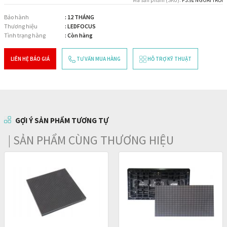
Bảo hành
: 12 THÁNG
Thương hiệu
: LEDFOCUS
Tình trạng hàng
: Còn hàng
LIÊN HỆ BÁO GIÁ
TƯ VẤN MUA HÀNG
HỖ TRỢ KỸ THUẬT
GỢI Ý SẢN PHẨM TƯƠNG TỰ
| SẢN PHẨM CÙNG THƯƠNG HIỆU