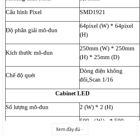
Cấu hình Pixel
SMD1921
64pixel (W) * 64pixel
Độ phân giải mô-đun
(H)
250mm (W) * 250mm
Kích thước mô-đun
(H) * 25mm (D)
Dòng điện không
Chế độ quét
đổi,Scan 1/16
Cabinet LED
Số lượng mô-đun
2 (W) * 2 (H)
500 （W） * 500
Kích thước cabinet
Xem đầy đủ
（H） * 80 (D) mm