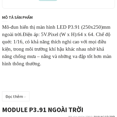
MÔ TẢ SẢN PHẨM
Mô-đun hiển thị màn hình LED P3.91 (250x250)mm
ngoài trời.Điện áp: 5V
.
Pixel (W x H):64 x 64.
Chế độ
quét: 1/16,
có khả năng thích nghi cao với mọi điều
kiện, trong môi trường khí hậu khác nhau nhờ khả
năng chống mưa – nắng và những va đập tốt hơn màn
hình thông thường.
Đọc thêm
MODULE P3.91 NGOÀI TRỜI
Mã sản phẩm (SKU):
P3.91 NGOÀI TRỜI