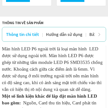
đen đẳng cấp và sang
chống nước, có
THÔNG TIN VỀ SẢN PHẨM
Thông tin chi tiết
Hướng dẫn sử dụng
Bảo hành 
Màn hình LED P6 ngoài trời là loại màn hình LED
được sử dụng ngoài trời. Màn hình LED P6 được
ghép từ những tấm module LED P6 SMD3535 chống
nước. Khoảng cách giữa các điểm ảnh là 6mm. Vì
được sử dụng ở môi trường ngoài trời nên màn hình
có độ sáng cao, khi có ánh sáng mặt trời chiếu vào thì
vẫn có hiện thị rõ nội dung và quan sát dễ dàng.
Một số linh kiện khác để lắp đặt màn hình LED
bao gồm:
Nguồn, Card thu tín hiệu, Card phát tín