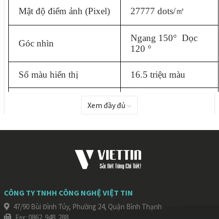
Mật độ điểm ảnh (Pixel)
27777 dots/
㎡
Ngang 150° Dọc
Góc nhìn
120 °
Số màu hiển thị
16.5 triệu màu
Phương thức quét
1/8
Xem đầy đủ
Điện áp đầu vào
AC 110V/220V
Thang màu xám
16384 / ≥14 bit
Độ ẩm hoạt đông
10 ÷ 90%
CÔNG TY TNHH CÔNG NGHỆ VIỆT TIN
Nhiệt độ hoạt động
-10°C ÷ 90°C
47/90 Bùi Đình Túy, Phường 24, Quận Bình Thạnh
Fax: 0862. 948. 288