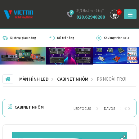
24/7 Hotline hỗ trợ?
0
028.62948288
Dịch vụ giao hàng
Đổi trả hàng
Chương trình sale
MÀN HÌNH LED
CABINET NHÔM
P6 NGOÀI TRỜI
CABINET NHÔM
LEDFOCUS
DAVOS
THƯƠN