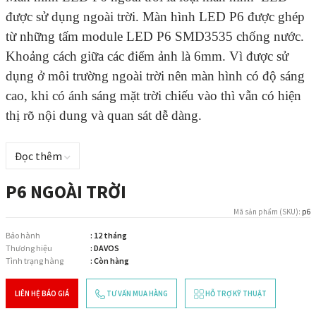
được sử dụng ngoài trời. Màn hình LED P6 được ghép
từ những tấm module LED P6 SMD3535 chống nước.
Khoảng cách giữa các điểm ảnh là 6mm. Vì được sử
dụng ở môi trường ngoài trời nên màn hình có độ sáng
cao, khi có ánh sáng mặt trời chiếu vào thì vẫn có hiện
thị rõ nội dung và quan sát dễ dàng.
Đọc thêm
P6 NGOÀI TRỜI
Mã sản phẩm (SKU):
p6
Bảo hành
: 12 tháng
Thương hiệu
: DAVOS
Tình trạng hàng
: Còn hàng
LIÊN HỆ BÁO GIÁ
TƯ VẤN MUA HÀNG
HỖ TRỢ KỸ THUẬT