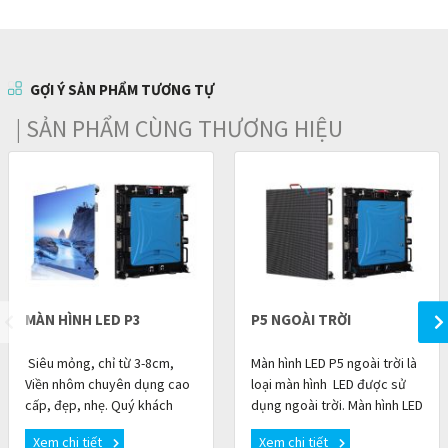
GỢI Ý SẢN PHẨM TƯƠNG TỰ
| SẢN PHẨM CÙNG THƯƠNG HIỆU
MÀN HÌNH LED P3
P5 NGOÀI TRỜI
Siêu mỏng, chỉ từ 3-8cm,
Màn hình LED P5 ngoài trời là
Viền nhôm chuyên dụng cao
loại màn hình LED được sử
cấp, đẹp, nhẹ. Quý khách
dụng ngoài trời. Màn hình LED
cũng có thể tùy chọn viền
P5 được ghép từ những tấm
Xem chi tiết
Xem chi tiết
bằng chất liệu đồng xước
module LED P5 SMD3535