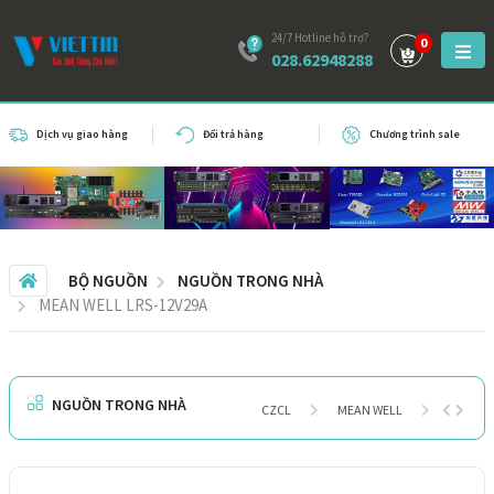
24/7 Hotline hỗ trợ?
0
028.62948288
Dịch vụ giao hàng
Đổi trả hàng
Chương trình sale
BỘ NGUỒN
NGUỒN TRONG NHÀ
MEAN WELL LRS-12V29A
NGUỒN TRONG NHÀ
CZCL
MEAN WELL
POWER 