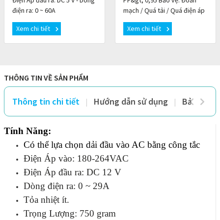
điện ra: 0 ~ 60A
mạch / Quá tải / Quá điện áp
/ Quá nhiệt DÒNG ĐIỆN ĐẦU
Xem chi tiết
Xem chi tiết
RA (A): 0 ~ 60AĐIỆN ÁP ĐẦU
RA (V) : 5V
THÔNG TIN VỀ SẢN PHẨM
Thông tin chi tiết
Hướng dẫn sử dụng
Bảo hành 
Tính Năng:
Có thể lựa chọn dải đầu vào AC bằng công tắc
Điện Áp vào: 180-264VAC
Điện Áp đầu ra: DC 12 V
Dòng điện ra: 0 ~ 29A
Tỏa nhiệt ít.
Trọng Lượng: 750 gram