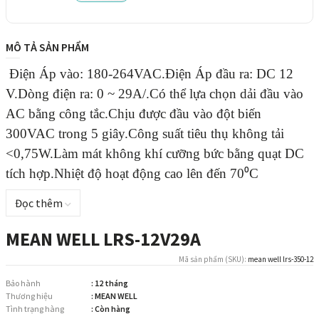
MÔ TẢ SẢN PHẨM
Điện Áp vào: 180-264VAC.
Điện Áp đầu ra: DC 12
V.
Dòng điện ra: 0 ~ 29A/.
Có thể lựa chọn dải đầu vào
AC bằng công tắc.Chịu được đầu vào đột biến
300VAC trong 5 giây.Công suất tiêu thụ không tải
<0,75W.Làm mát không khí cưỡng bức bằng quạt DC
tích hợp.Nhiệt độ hoạt động cao lên đến 70⁰C
Đọc thêm
MEAN WELL LRS-12V29A
Mã sản phẩm (SKU):
mean well lrs-350-12
Bảo hành
: 12 tháng
Thương hiệu
: MEAN WELL
Tình trạng hàng
: Còn hàng