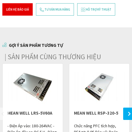
LIÊN HỆ BÁO GIÁ
TƯ VẤN MUA HÀNG
HỖ TRỢ KỸ THUẬT
GỢI Ý SẢN PHẨM TƯƠNG TỰ
| SẢN PHẨM CÙNG THƯƠNG HIỆU
MEAN WELL LRS-5V60A
MEAN WELL RSP-320-5
- Điện Áp vào: 180-264VAC -
Chức năng PFC tích hợp,
Điện Áp đầu ra: DC 5 V - Dòng
PF&gt; 0,95 Bảo vệ: Đoản