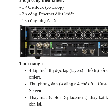
3 loại cổng điều khiển:
- 1× Genlock (có Loop)
- 2× cổng Ethernet điều khiển
- 1× cổng phụ AUX
Tính năng :
4 lớp hiển thị độc lập (layers) – hỗ trợ tối
order).
Thu phóng ảnh (scaling): 4 chế độ – Custo
Screen.
Thay màu (Color Replacement): thay bất
còn lại.