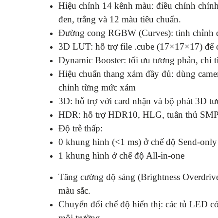
Hiệu chỉnh 14 kênh màu: điều chỉnh chính
đen, trắng và 12 màu tiêu chuẩn.
Đường cong RGBW (Curves): tinh chỉnh
3D LUT: hỗ trợ file .cube (17×17×17) để 
Dynamic Booster: tối ưu tương phản, chi ti
Hiệu chuẩn thang xám đầy đủ: dùng came
chỉnh từng mức xám
3D: hỗ trợ với card nhận và bộ phát 3D tư
HDR: hỗ trợ HDR10, HLG, tuân thủ SM
Độ trễ thấp:
0 khung hình (<1 ms) ở chế độ Send-only
1 khung hình ở chế độ All-in-one
Tăng cường độ sáng (Brightness Overdriv
màu sắc.
Chuyển đổi chế độ hiển thị: các tủ LED c
môi trường.