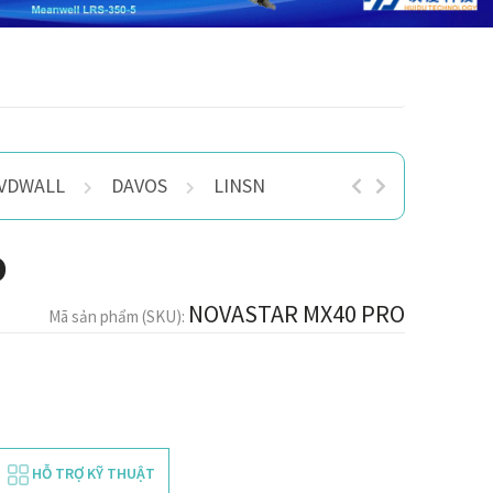
VDWALL
DAVOS
LINSN
MAGNIMAGE
KY
O
NOVASTAR MX40 PRO
Mã sản phẩm (SKU):
HỖ TRỢ KỸ THUẬT