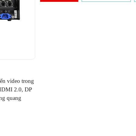
ển video trong
 HDMI 2.0, DP
ổng quang