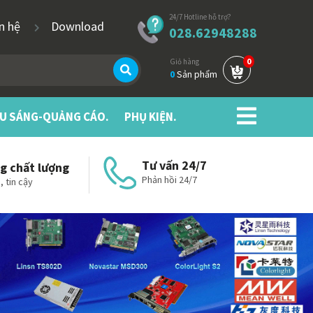
24/7 Hotline hỗ trợ?
ên hệ
Download
028.62948288
0
Giỏ hàng
0
Sản phẩm
ẾU SÁNG-QUẢNG CÁO.
PHỤ KIỆN.
Tư vấn 24/7
g chất lượng
Phản hồi 24/7
, tin cậy