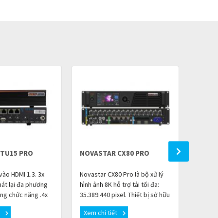
 TU15 PRO
NOVASTAR CX80 PRO
NOVAS
vào HDMI 1.3. 3x
Novastar CX80 Pro là bộ xử lý
Novasta
hát lại đa phương
hình ảnh 8K hỗ trợ tải tối đa:
giao di
ộng chức năng .4x
35.389.440 pixel. Thiết bị sở hữu
2.0, DP
et, 2,6 triệu điểm
nhiều giao diện đầu vào video
ra cổn
t
Xem chi tiết
Xem c
a âm thanh kỹ t
(HDMI 2.1, HDMI 2.0, DP 1
cổng q