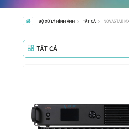
BỘ XỬ LÝ HÌNH ẢNH
TẤT CẢ
NOVASTAR MX
TẤT CẢ