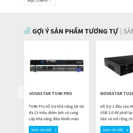
GỢI Ý SẢN PHẨM TƯƠNG TỰ
| S
NOVASTAR TU4K PRO
NOVASTAR TU2
TU4K Pro hỗ trợ khả năng tải tối
Hỗ trợ 2 đầu vào HD
đa 13 triệu điểm ảnh và cung
USB 2.0 để phát lạ
cấp khả năng điều khiển màn
tiện và mở rộng ch
hình LED thuận tiện thông qua
đầu ra Ethernet tải
Xem chi tiết
Xem chi tiết
màn hình LCD ở mặt trước hoặc
triệu điểm ảnh. 1x