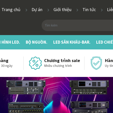
Trang chủ
Dự án
Giới thiệu
Tin tức
Li
 HÌNH LED.
BỘ NGUỒN.
LED SÂN KHẤU-BAR.
LED CHI
hàng
Chương trình sale
Hàn
 30 ngày
Nhiều chương trình
Uy tín