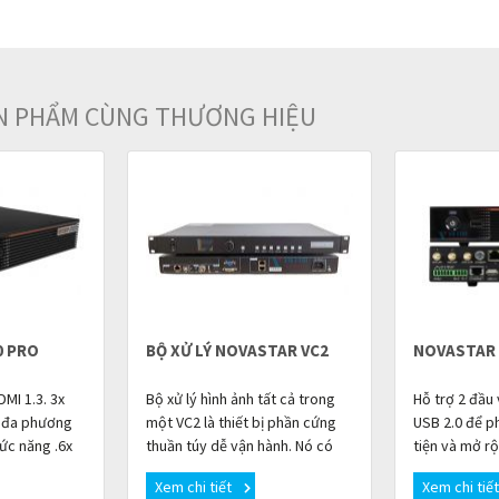
ẢN PHẨM CÙNG THƯƠNG HIỆU
0 PRO
BỘ XỬ LÝ NOVASTAR VC2
NOVASTAR
MI 1.3. 3x
Bộ xử lý hình ảnh tất cả trong
Hỗ trợ 2 đầu 
i đa phương
một VC2 là thiết bị phần cứng
USB 2.0 để p
ức năng .6x
thuần túy dễ vận hành. Nó có
tiện và mở r
 lên đến 3,9
nhiều loại đầu nối đầu vào độ
đầu ra Ethern
Xem chi tiết
Xem chi tiế
 đầu ra âm
nét cao khác nhau và tích hợp
ảnh. 1x đầu r