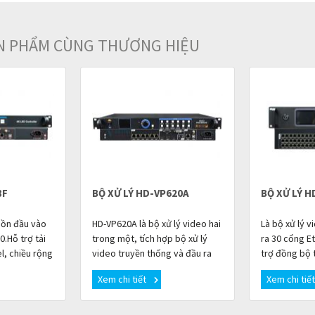
ẢN PHẨM CÙNG THƯƠNG HIỆU
8F
BỘ XỬ LÝ HD-VP620A
BỘ XỬ LÝ H
uồn đầu vào
HD-VP620A là bộ xử lý video hai
Là bộ xử lý v
0.Hỗ trợ tải
trong một, tích hợp bộ xử lý
ra 30 cổng E
el, chiều rộng
video truyền thống và đầu ra
trợ đồng bộ t
 đa 8192
Ethernet 6 kênh Gigabit. Thiết
6 kênh khác 
Xem chi tiết
Xem chi tiế
deo 4K t
bị giúp đơn giản hóa việc lắp
ảnh hỗ trợ: 19