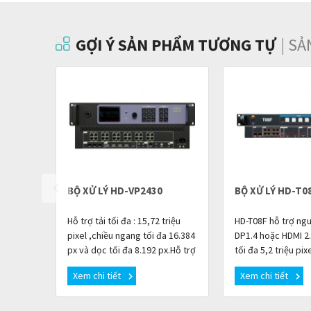
GỢI Ý SẢN PHẨM TƯƠNG TỰ
| S
BỘ XỬ LÝ HD-VP2430
BỘ XỬ LÝ HD-T0
Hỗ trợ tải tối đa : 15,72 triệu
HD-T08F hỗ trợ ng
pixel ,chiều ngang tối đa 16.384
DP1.4 hoặc HDMI 2.
px và dọc tối đa 8.192 px.Hỗ trợ
tối đa 5,2 triệu pix
tín hiệu đồng bộ lên đến
hoặc chiều cao tối
Xem chi tiết
Xem chi tiết
4096×2160 @60Hz
pixel và tín hiệu vi