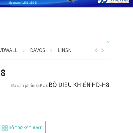
VDWALL
DAVOS
LINSN
KYSTAR
H8
BỘ ĐIỀU KHIỂN HD-H8
Mã sản phẩm (SKU):
HỖ TRỢ KỸ THUẬT