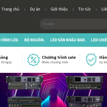
Trang chủ
Dự án
Giới thiệu
Tin tức
Li
 HÌNH LED.
BỘ NGUỒN.
LED SÂN KHẤU-BAR.
LED CHI
hàng
Chương trình sale
Hàn
 30 ngày
Nhiều chương trình
Uy tín