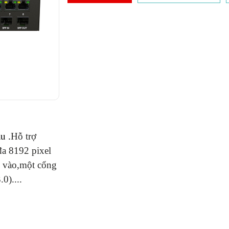
u .
Hỗ trợ
 đa 8192 pixel
 vào,m
ột cổng
)....