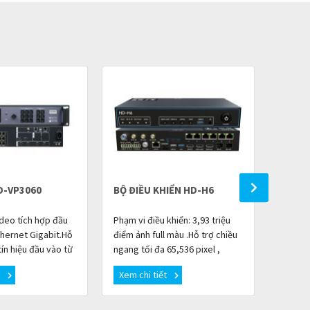
D-VP3060
BỘ ĐIỀU KHIỂN HD-H6
BỘ XỬ
ideo tích hợp đầu
Phạm vi điều khiển: 3,93 triệu
Là bộ x
thernet Gigabit.Hỗ
điểm ảnh full màu .Hỗ trợ chiều
ra 40 c
ín hiệu đầu vào từ
ngang tối đa 65,536 pixel ,
trợ đồn
nhau.Tổng số điểm
chiều cao tối đa 8192 pixel
6 kênh
t
Xem chi tiết
Xem c
.5 triệu pix
.2 đầu vào HDMI 1.4,Một cổng
dụng tạ
qu