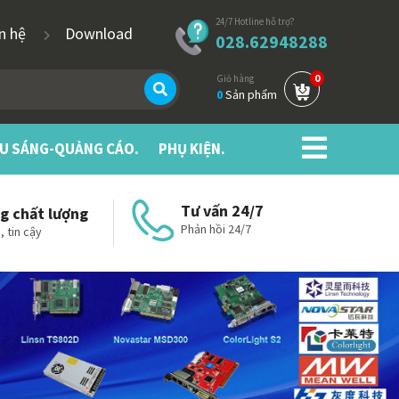
24/7 Hotline hỗ trợ?
ên hệ
Download
028.62948288
0
Giỏ hàng
0
Sản phẩm
ẾU SÁNG-QUẢNG CÁO.
PHỤ KIỆN.
Tư vấn 24/7
g chất lượng
Phản hồi 24/7
, tin cậy