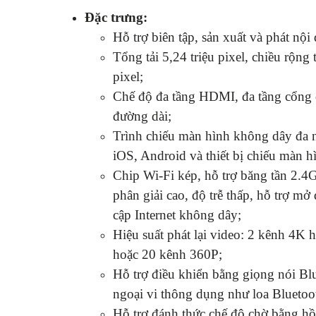
Đặc trưng:
Hỗ trợ biên tập, sản xuất và phát nội
Tổng tải 5,24 triệu pixel, chiều rộng 
pixel;
Chế độ đa tầng HDMI, đa tầng cổng 
đường dài;
Trình chiếu màn hình không dây đa n
iOS, Android và thiết bị chiếu màn h
Chip Wi-Fi kép, hỗ trợ băng tần 2.4G
phân giải cao, độ trễ thấp, hỗ trợ mở
cập Internet không dây;
Hiệu suất phát lại video: 2 kênh 4K
hoặc 20 kênh 360P;
Hỗ trợ điều khiển bằng giọng nói Blue
ngoại vi thông dụng như loa Bluetoo
Hỗ trợ đánh thức chế độ chờ bằng hồ