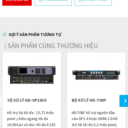
GỢI Ý SẢN PHẨM TƯƠNG TỰ
| SẢN PHẨM CÙNG THƯƠNG HIỆU
BỘ XỬ LÝ HD-VP2430
BỘ XỬ LÝ HD-T08F
Hỗ trợ tải tối đa : 15,72 triệu
HD-T08F hỗ trợ nguồn đầu
pixel ,chiều ngang tối đa
vào DP1.4 hoặc HDMI 2.0.Hỗ
16.384 px và dọc tối đa 8.192
trợ tải tối đa 5,2 triệu pixel,