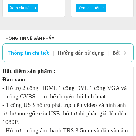
px.Hỗ trợ tín hiệu đồng bộ
chiều rộng hoặc chiều cao tối
Xem chi tiết
Xem chi tiết
lên đến 4096×2160 @60Hz
đa 8192 pixel và tín hiệu
video 4K t
THÔNG TIN VỀ SẢN PHẨM
Thông tin chi tiết
Hướng dẫn sử dụng
Bảo hành 
Đặc điểm sản phẩm :
Đầu vào:
- Hỗ trợ 2 cổng HDMI, 1 cổng DVI, 1 cổng VGA và
1 cổng CVBS – có thể chuyển đổi linh hoạt.
- 1 cổng USB hỗ trợ phát trực tiếp video và hình ảnh
từ thư mục gốc của USB, hỗ trợ độ phân giải lên đến
1080P.
- Hỗ trợ 1 cổng âm thanh TRS 3.5mm và đầu vào âm