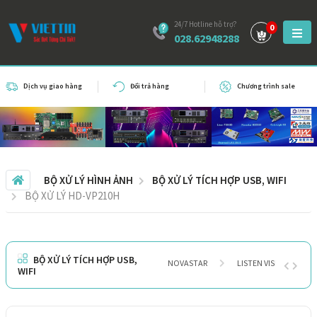
24/7 Hotline hỗ trợ?
0
028.62948288
Dịch vụ giao hàng
Đổi trả hàng
Chương trình sale
BỘ XỬ LÝ HÌNH ẢNH
BỘ XỬ LÝ TÍCH HỢP USB, WIFI
BỘ XỬ LÝ HD-VP210H
BỘ XỬ LÝ TÍCH HỢP USB,
NOVASTAR
LISTEN VISION
WIFI