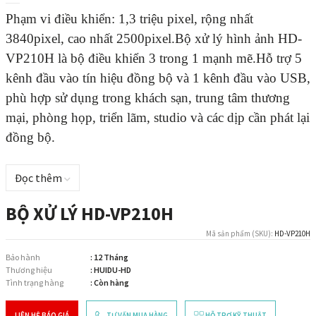
Phạm vi điều khiển: 1,3 triệu pixel, rộng nhất
3840pixel, cao nhất 2500pixel.
Bộ xử lý hình ảnh HD-
VP210H là bộ điều khiển 3 trong 1 mạnh mẽ.
Hỗ trợ 5
kênh đầu vào tín hiệu đồng bộ và 1 kênh đầu vào USB,
phù hợp sử dụng trong khách sạn, trung tâm thương
mại, phòng họp, triển lãm, studio và các dịp cần phát lại
đồng bộ.
Đọc thêm
BỘ XỬ LÝ HD-VP210H
Mã sản phẩm (SKU):
HD-VP210H
Bảo hành
: 12 Tháng
Thương hiệu
: HUIDU-HD
Tình trạng hàng
: Còn hàng
LIÊN HỆ BÁO GIÁ
TƯ VẤN MUA HÀNG
HỖ TRỢ KỸ THUẬT