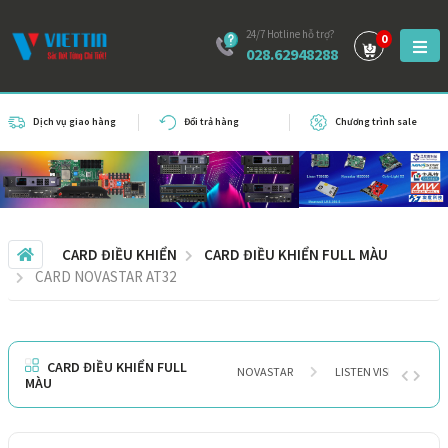
24/7 Hotline hỗ trợ?
0
028.62948288
Dịch vụ giao hàng
Đổi trả hàng
Chương trình sale
CARD ĐIỀU KHIỂN
CARD ĐIỀU KHIỂN FULL MÀU
CARD NOVASTAR AT32
CARD ĐIỀU KHIỂN FULL
NOVASTAR
LISTEN VISION
MÀU