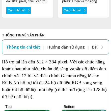
đa: 4096 pixel, chiều cao tối
phương tiện và mở rộng
đa: 4096 pixel.Đầu ra tối đa:
chức năng .6x đầu ra
Xem chi tiết
Xem chi tiết
1920×1200@60Hz và hỗ trợ
Ethernet tải lên đến 3,9 triệu
HDMI L
điểm ảnh. 1x đầu ra âm
THÔNG TIN VỀ SẢN PHẨM
Thông tin chi tiết
Hướng dẫn sử dụng
Bảo hành 
Hỗ trợ tải lên đến 512 × 384 pixel.
Với các chức năng
khác nhau như hiệu chuẩn độ sáng và sắc độ điểm ảnh
chính xác 12 bit và điều chỉnh Gamma riêng lẻ cho
RGB.
Nó hỗ trợ tối đa 24 bộ dữ liệu RGB song song
hoặc 64 bộ dữ liệu nối tiếp (có thể mở rộng lên 128 bộ
dữ liệu nối tiếp).