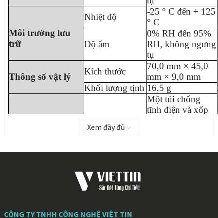
tụ
-25 ° C đến + 125
Nhiệt độ
° C
Môi trường lưu
0% RH đến 95%
trữ
Độ ẩm
RH, không ngưng
tụ
70,0 mm × 45,0
Kích thước
Thông số vật lý
mm × 9,0 mm
Khối lượng tịnh
16,5 g
Một túi chống
tĩnh điện và xốp
chống va chạm
Xem đầy đủ
Quy cách đóng
được cung cấp
gói
cho mỗi thẻ nhận.
Thông tin đóng
Mỗi hộp đóng gói
gói
chứa 80 thẻ nhận.
378,0 mm ×
Kích thước hộp
190,0 mm ×
đóng gói
120,0 mm
Chứng chỉ
RoHS, EMC Lớp B
CÔNG TY TNHH CÔNG NGHỆ VIỆT TIN