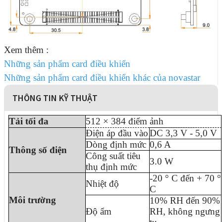
Xem thêm :
Những sản phẩm card điều khiển
Những sản phẩm card điều khiển khác của novastar
THÔNG TIN KỸ THUẬT
Tải tối đa
512 × 384 điểm ảnh
Điện áp đầu vào
DC 3,3 V - 5,0 V
Dòng định mức
0,6 A
Thông số điện
Công suất tiêu
3.0 W
thụ định mức
-20 ° C đến + 70 °
Nhiệt độ
C
Môi trường
10% RH đến 90%
Độ ẩm
RH, không ngưng