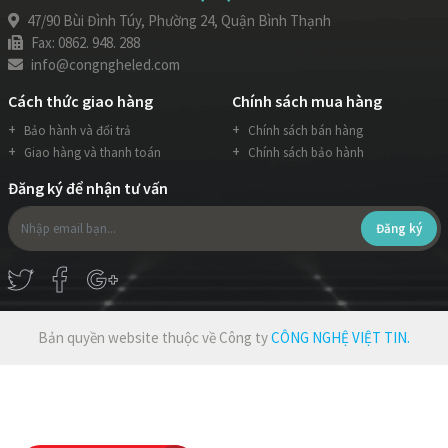
47/90 Bùi Đình Túy, Phường 24, Quận Bình Thạnh
Fax: 0862. 948. 288
info@congngheled.com
Cách thức giao hàng
Chính sách mua hàng
Bảo hành và đổi trả
Chính sách bán hàng
Giao hàng và thanh toán
Chính sách bảo hành
Đăng ký để nhận tư vấn
Đăng ký
Bản quyền website thuộc về Công ty
CÔNG NGHỆ VIỆT TIN.