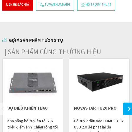
LIÊN HỆ BÁO GIÁ
TƯ VẤN MUA HÀNG
HỖ TRỢ KỸ THUẬT
GỢI Ý SẢN PHẨM TƯƠNG TỰ
| SẢN PHẨM CÙNG THƯƠNG HIỆU
BỘ ĐIÊÙ KHIỂN TB60
NOVASTAR TU20 PRO
Khả năng hỗ trợ lên tới 2,6
Hỗ trợ 2 đầu vào HDMI 1.3. 3x
triệu điểm ảnh .Chiều rộng tối
USB 2.0 để phát lại đa