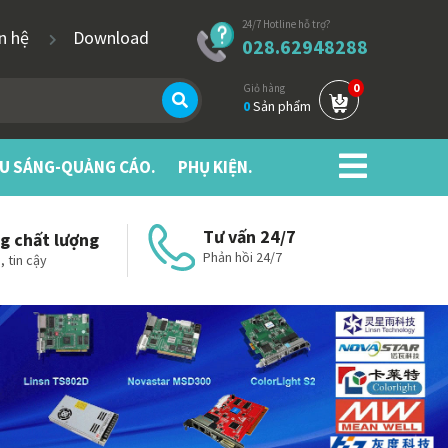
24/7 Hotline hỗ trợ?
ên hệ
Download
028.62948288
0
Giỏ hàng
0
Sản phẩm
ẾU SÁNG-QUẢNG CÁO.
PHỤ KIỆN.
Tư vấn 24/7
g chất lượng
Phản hồi 24/7
, tin cậy