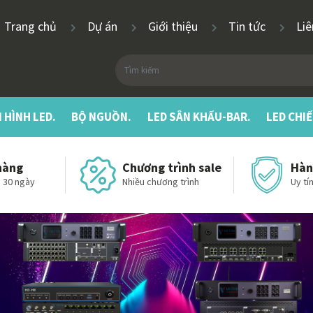
Trang chủ
Dự án
Giới thiệu
Tin tức
Li
 HÌNH LED.
BỘ NGUỒN.
LED SÂN KHẤU-BAR.
LED CHI
hàng
Chương trình sale
Hàn
 30 ngày
Nhiều chương trình
Uy tín