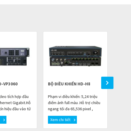
D-VP3060
BỘ ĐIỀU KHIỂN HD-H8
BỘ ĐI
ideo tích hợp đầu
Phạm vi điều khiển: 5,24 triệu
Phạm vi
thernet Gigabit.Hỗ
điểm ảnh full màu .Hỗ trợ chiều
điểm ản
ín hiệu đầu vào từ
ngang tối đa 65,536 pixel ,
ngang t
nhau.Tổng số điểm
chiều cao tối đa 8192 pixel .2
chiều c
t
Xem chi tiết
Xem c
.5 triệu pix
đầu vào HDMI 1.4,một cổng qu
.2 đầu 
qu