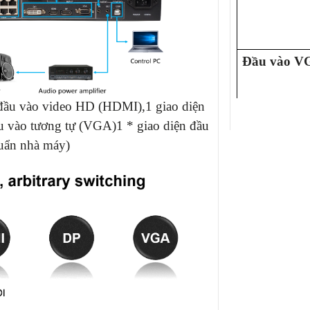
Đầu vào V
 đầu vào video HD (HDMI)
,
1 giao diện
ầu vào tương tự (VGA)
1 * giao diện đầu
huẩn nhà máy)
EXTInput
Đầu vào â
Đầu ra âm
Cổng thông 
đầu ra