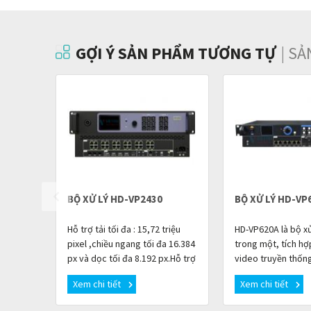
GỢI Ý SẢN PHẨM TƯƠNG TỰ
| S
BỘ XỬ LÝ HD-VP2430
BỘ XỬ LÝ HD-VP
Hỗ trợ tải tối đa : 15,72 triệu
HD-VP620A là bộ xử
pixel ,chiều ngang tối đa 16.384
trong một, tích hợ
px và dọc tối đa 8.192 px.Hỗ trợ
video truyền thống
tín hiệu đồng bộ lên đến
Ethernet 6 kênh Gi
Xem chi tiết
Xem chi tiết
4096×2160 @60Hz
bị giúp đơn giản hó