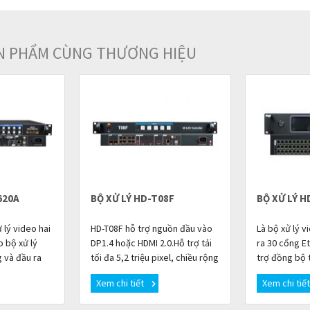
ẢN PHẨM CÙNG THƯƠNG HIỆU
620A
BỘ XỬ LÝ HD-T08F
BỘ XỬ LÝ H
 lý video hai
HD-T08F hỗ trợ nguồn đầu vào
Là bộ xử lý v
p bộ xử lý
DP1.4 hoặc HDMI 2.0.Hỗ trợ tải
ra 30 cổng E
 và đầu ra
tối đa 5,2 triệu pixel, chiều rộng
trợ đồng bộ t
gabit. Thiết
hoặc chiều cao tối đa 8192
6 kênh khác 
Xem chi tiết
Xem chi tiế
a việc lắp
pixel và tín hiệu video 4K t
ảnh hỗ trợ: 19