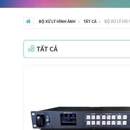
BỘ XỬ LÝ HÌNH ẢNH
TẤT CẢ
BỘ XỬ LÝ HD-
TẤT CẢ