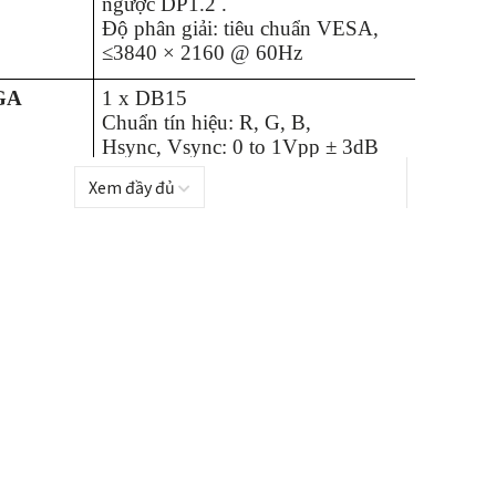
ngược DP1.2
.
Độ phân giải: tiêu chuẩn VESA,
≤3840 × 2160 @ 60Hz
GA
1 x DB15
Chuẩn tín hiệu: R, G, B,
Hsync, Vsync: 0 to 1Vpp ± 3dB
(0.7V Video + 0.3v
Xem đầy đủ
Độ phân giải: Tiêu chuẩn VESA,
≤1920 × 1080p @ 60Hz
1 :
DVI hoặc SDI ,DVI tiêu chuẩn
mặc định
m thanh
Đầu vào cổng âm thanh x1 ,3,5mm
 thanh
Cổng âm thanh đầu ra x1 ,3,5mm
tin
Giao diện 16 đầu ra cổng mạng ,
kết nối với thẻ nhận , tổng số pixel