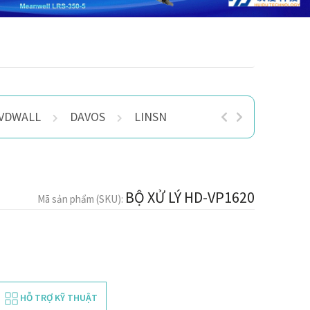
VDWALL
DAVOS
LINSN
MAGNIMAGE
KY
BỘ XỬ LÝ HD-VP1620
Mã sản phẩm (SKU):
HỖ TRỢ KỸ THUẬT