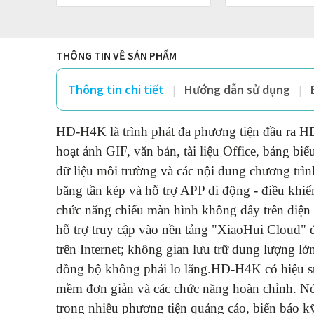
qu
THÔNG TIN VỀ SẢN PHẨM
Thông tin chi tiết
Hướng dẫn sử dụng
HD-H4K là trình phát đa phương tiện đầu ra H
hoạt ảnh GIF, văn bản, tài liệu Office, bảng biể
dữ liệu môi trường và các nội dung chương trìn
băng tần kép và hỗ trợ APP di động - điều khiể
chức năng chiếu màn hình không dây trên điện 
hỗ trợ truy cập vào nền tảng "XiaoHui Cloud" 
trên Internet; không gian lưu trữ dung lượng l
đồng bộ không phải lo lắng.
HD-H4K có hiệu suấ
mềm đơn giản và các chức năng hoàn chỉnh. Nó
trong nhiều phương tiện quảng cáo, biển báo kỹ