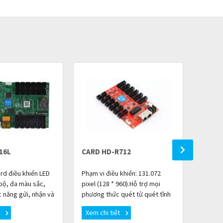
16L
CARD HD-R712
CARD 
ard điều khiển LED
Phạm vi điều khiển: 131.072
Một car
bộ, đa màu sắc,
pixel (128 * 960).Hỗ trợ mọi
1.300.0
c năng gửi, nhận và
phương thức quét từ quét tĩnh
card hỗ
g HUB75E trên bo
đến 1/128 .Tương thích với tất
chiều r
t
Xem chi tiết
Xem c
rực tiếp điều khiể
cả các mô-đun IC thông
hoặc ch