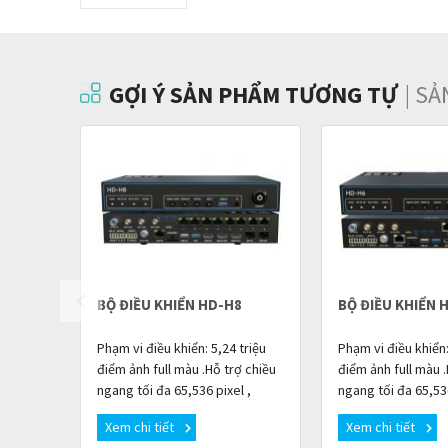
GỢI Ý SẢN PHẨM TƯƠNG TỰ
| S
BỘ ĐIỀU KHIỂN HD-H8
BỘ ĐIỀU KHIỂN 
Phạm vi điều khiển: 5,24 triệu
Phạm vi điều khiển:
điểm ảnh full màu .Hỗ trợ chiều
điểm ảnh full màu .
ngang tối đa 65,536 pixel ,
ngang tối đa 65,536
chiều cao tối đa 8192 pixel .2
chiều cao tối đa 81
Xem chi tiết
Xem chi tiết
đầu vào HDMI 1.4,một cổng qu
.2 đầu vào HDMI 1