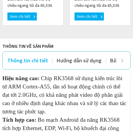
chiều ngang tối đa 65,536
chiều ngang tối đa 65,536
pixel , chiều cao tối đa 8192
pixel , chiều cao tối đa 8192
Xem chi tiết
Xem chi tiết
pixel .2 đầu vào HDMI 1.4,một
pixel .2 đầu vào HDMI 1.4,Một
cổng qu
cổng qu
THÔNG TIN VỀ SẢN PHẨM
Thông tin chi tiết
Hướng dẫn sử dụng
Bảo hành 
Hiệu năng cao:
Chip RK3568 sử dụng kiến ​​trúc lõi
tứ ARM Cortex-A55, tần số hoạt động chính có thể
đạt tới 2.0GHz, có khả năng phát video độ phân giải
cao ở nhiều định dạng khác nhau và xử lý các thao tác
tương tác phức tạp.
Tích hợp cao:
Bo mạch Android đa năng RK3568
tích hợp Ethernet, EDP, Wi-Fi, bộ khuếch đại công