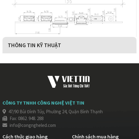
THÔNG TIN KỸ THUẬT
CÔNG TY TNHH CÔNG NGHỆ VIỆT TIN
47/90 Bùi Đình Túy, Phường 24, Quận Bình Thạnh
Fax: 0862. 948. 288
info@congngheled.com
Cách thức giao hàng
Chính sách mua hàng