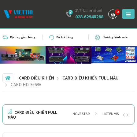
24/7 Hotline hỗ trợ?
0
028.62948288
Dịch vụ giao hàng
Đổi trả hàng
Chương trình sale
CARD ĐIỀU KHIỂN
CARD ĐIỀU KHIỂN FULL MÀU
CARD HD-3568V
CARD ĐIỀU KHIỂN FULL
NOVASTAR
LISTEN VISION
MÀU