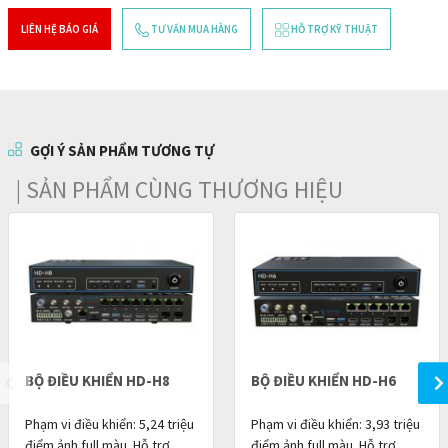
LIÊN HỆ BÁO GIÁ
TƯ VẤN MUA HÀNG
HỖ TRỢ KỸ THUẬT
GỢI Ý SẢN PHẨM TƯƠNG TỰ
| SẢN PHẨM CÙNG THƯƠNG HIỆU
BỘ ĐIỀU KHIỂN HD-H8
BỘ ĐIỀU KHIỂN HD-H6
Phạm vi điều khiển: 5,24 triệu
Phạm vi điều khiển: 3,93 triệu
điểm ảnh full màu .Hỗ trợ
điểm ảnh full màu .Hỗ trợ