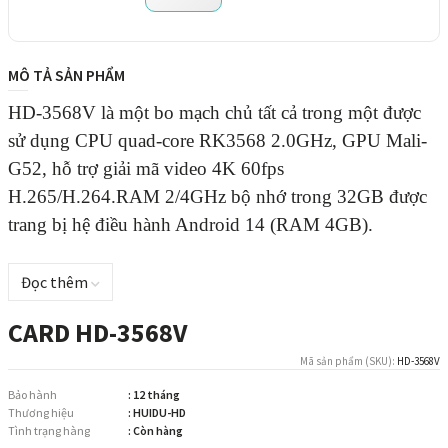
MÔ TẢ SẢN PHẨM
HD-3568V là một bo mạch chủ tất cả trong một được
sử dụng CPU
quad-core
RK3568 2.0GHz,
GPU Mali-
G52, hỗ trợ giải mã video 4K 60fps
H.265/H.264.
RAM 2/4GHz bộ nhớ trong 32GB
được
trang bị hệ điều hành Android 14 (RAM 4GB).
Đọc thêm
CARD HD-3568V
Mã sản phẩm (SKU):
HD-3568V
Bảo hành
: 12 tháng
Thương hiệu
: HUIDU-HD
Tình trạng hàng
: Còn hàng