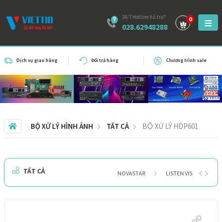
24/7 Hotline hỗ trợ?
0
028.62948288
Dịch vụ giao hàng
Đổi trả hàng
Chương trình sale
BỘ XỬ LÝ HÌNH ẢNH
TẤT CẢ
BỘ XỬ LÝ HDP601
TẤT CẢ
NOVASTAR
LISTEN VISION