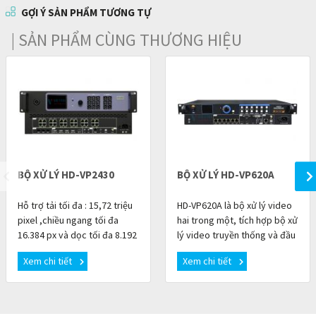
GỢI Ý SẢN PHẨM TƯƠNG TỰ
| SẢN PHẨM CÙNG THƯƠNG HIỆU
BỘ XỬ LÝ HD-VP2430
BỘ XỬ LÝ HD-VP620A
Hỗ trợ tải tối đa : 15,72 triệu
HD-VP620A là bộ xử lý video
pixel ,chiều ngang tối đa
hai trong một, tích hợp bộ xử
16.384 px và dọc tối đa 8.192
lý video truyền thống và đầu
px.Hỗ trợ tín hiệu đồng bộ
ra Ethernet 6 kênh Gigabit.
Xem chi tiết
Xem chi tiết
lên đến 4096×2160 @60Hz
Thiết bị giúp đơn giản hóa
việc lắp