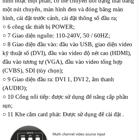
hình hoặc một phần, có thể chuyển đổi trạng thái bằng
một nút chuyển, màn hình đen và đóng băng màn
hình, cài đặt trước cảnh, cài đặt thông số đầu ra;
○
6 công tắc thiết bị POWER;
○
7 Giao diện nguồn: 110-240V, 50 / 60HZ;
○
8 Giao diện đầu vào: đầu vào USB, giao diện video
kỹ thuật số (DVI), đầu vào video độ nét cao (HDMI),
đầu vào tương tự (VGA), đầu vào video tổng hợp
(CVBS), SDI (tùy chọn);
○
9 Giao diện đầu ra: DVI 1, DVI 2, âm thanh
(AUDIO);
○ 10
Cổng nối tiếp: được sử dụng để nâng cấp phần
sụn;
○
11 Khe cắm card phát: Được sử dụng để cài đặt .