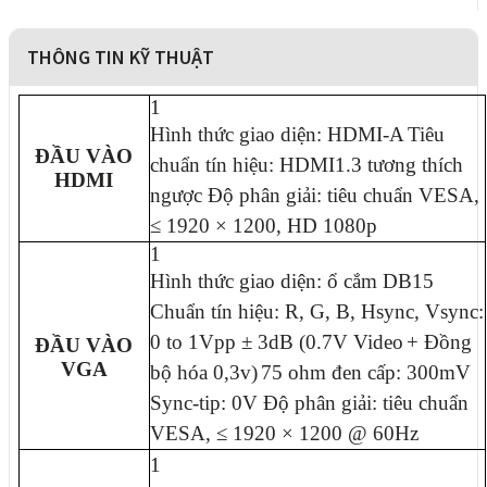
THÔNG TIN KỸ THUẬT
1
Hình thức giao diện: HDMI-A
Tiêu
ĐẦU VÀO
chuẩn tín hiệu: HDMI1.3 tương thích
HDMI
ngược Độ phân giải: tiêu chuẩn VESA,
≤ 1920 × 1200, HD
1080p
1
Hình thức giao diện: ổ cắm DB15
Chuẩn tín hiệu: R, G, B, Hsync, Vsync:
0 to 1Vpp ± 3dB (0.7V Video
+ Đồng
ĐẦU VÀO
VGA
bộ hóa 0,3v)
75 ohm đen cấp: 300mV
Sync-tip: 0V Độ phân giải: tiêu chuẩn
VESA, ≤ 1920 × 1200 @
60Hz
1