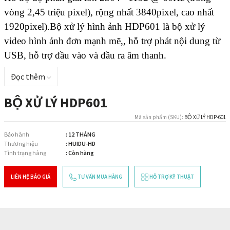
vòng 2,45 triệu pixel), rộng nhất 3840pixel, cao nhất 
1920pixel).Bộ xử lý hình ảnh HDP601 là bộ xử lý 
video hình ảnh đơn mạnh mẽ,, hỗ trợ phát nội dung từ 
USB, hỗ trợ đầu vào và đầu ra âm thanh.
Đọc thêm
BỘ XỬ LÝ HDP601
Mã sản phẩm (SKU):
BỘ XỬ LÝ HDP-601
Bảo hành
: 12 THÁNG
Thương hiệu
: HUIDU-HD
Tình trạng hàng
: Còn hàng
LIÊN HỆ BÁO GIÁ
TƯ VẤN MUA HÀNG
HỖ TRỢ KỸ THUẬT