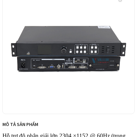
MÔ TẢ SẢN PHẨM
Hỗ trợ độ phân giải lớn 2304 
×
1152 @ 60Hz
(trong 